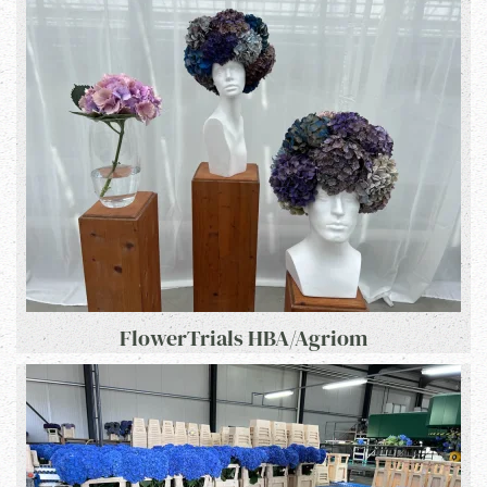
FlowerTrials HBA/Agriom