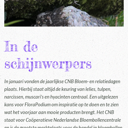
In de
schijnwerpers
In januari vonden de jaarlijkse CNB Bloem- en relatiedagen
plaats. Hierbij staat altijd de keuring van lelies, tulpen,
narcissen, muscari’s en hyacinten centraal. Een uitgelezen
kans voor FloraPodium om inspiratie op te doen en te zien
wat het voorjaar aan mooie producten brengt. Het CNB
staat voor Coöperatieve Nederlandse Bloembollencentrale
en is de grootste marktplaats voor de handel in bloembollen,