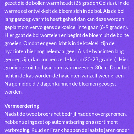
gezet die de bollen warm houdt (25 graden Celsius). In de
warme cel ontwikkelt de bloem zich in de bol. Als de bol
lang genoeg warmte heeft gehad dan kan deze worden
geplant om vervolgens de koelcel in te gaan (6-9 graden).
Hier gaat de bol wortelen en begint de bloem uit de bol te
groeien. Omdat er geen licht is in de koelcel, zijn de
hyacinten hier nog helemaal geel. Als de hyacinten lang
genoeg zijn, dan kunnen ze de kas in (20-23 graden). Hier
groeien ze uit tot hyacinten van ongeveer 30cm. Door het
licht in de kas worden de hyacinten vanzelf weer groen.
Na gemiddeld 7 dagen kunnen de bloemen geoogst
worden.
Vermeerdering
Nadat de twee broers het bedrijf hadden overgenomen,
hebben ze ingezet op automatisering en assortiment
verbreding. Ruud en Frank hebben de laatste jaren onder