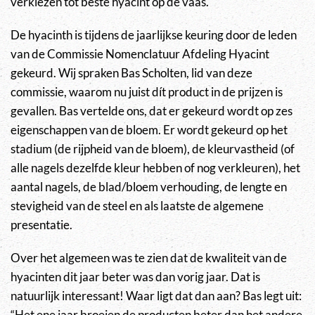
verkiezen tot beste hyacint op de vaas.
De hyacinth is tijdens de jaarlijkse keuring door de leden
van de Commissie Nomenclatuur Afdeling Hyacint
gekeurd. Wij spraken Bas Scholten, lid van deze
commissie, waarom nu juist dít product in de prijzen is
gevallen. Bas vertelde ons, dat er gekeurd wordt op zes
eigenschappen van de bloem. Er wordt gekeurd op het
stadium (de rijpheid van de bloem), de kleurvastheid (of
alle nagels dezelfde kleur hebben of nog verkleuren), het
aantal nagels, de blad/bloem verhouding, de lengte en
stevigheid van de steel en als laatste de algemene
presentatie.
Over het algemeen was te zien dat de kwaliteit van de
hyacinten dit jaar beter was dan vorig jaar. Dat is
natuurlijk interessant! Waar ligt dat dan aan? Bas legt uit:
“Het ene jaar broeien de producten beter dan het andere