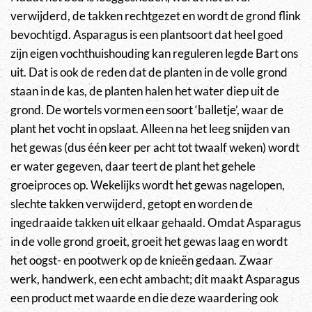
verwijderd, de takken rechtgezet en wordt de grond flink
bevochtigd. Asparagus is een plantsoort dat heel goed
zijn eigen vochthuishouding kan reguleren legde Bart ons
uit. Dat is ook de reden dat de planten in de volle grond
staan in de kas, de planten halen het water diep uit de
grond. De wortels vormen een soort ‘balletje’, waar de
plant het vocht in opslaat. Alleen na het leeg snijden van
het gewas (dus één keer per acht tot twaalf weken) wordt
er water gegeven, daar teert de plant het gehele
groeiproces op. Wekelijks wordt het gewas nagelopen,
slechte takken verwijderd, getopt en worden de
ingedraaide takken uit elkaar gehaald. Omdat Asparagus
in de volle grond groeit, groeit het gewas laag en wordt
het oogst- en pootwerk op de knieën gedaan. Zwaar
werk, handwerk, een echt ambacht; dit maakt Asparagus
een product met waarde en die deze waardering ook