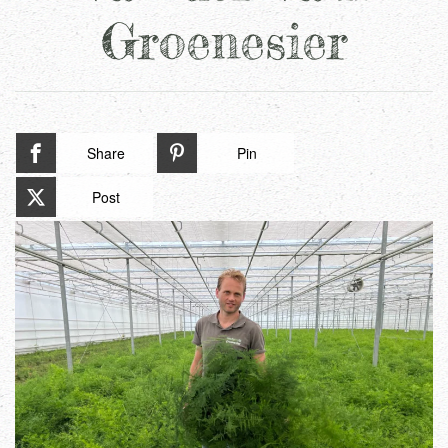
Groenesier
Share
Pin
Post