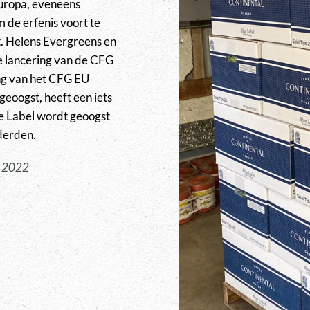
Europa, eveneens
 de erfenis voort te
t. Helens Evergreens en
 lancering van de CFG
ing van het CFG EU
geoogst, heeft een iets
ue Label wordt geoogst
 derden.
r 2022