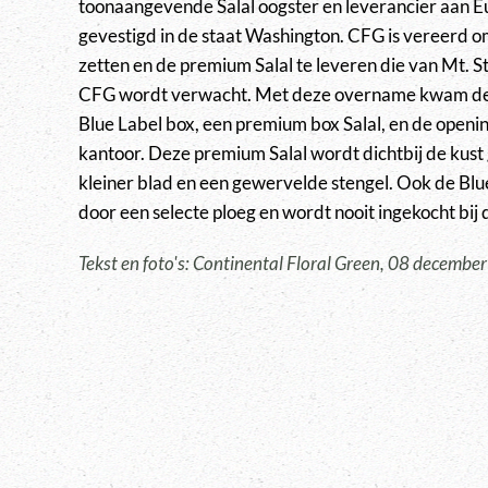
toonaangevende Salal oogster en leverancier aan 
gevestigd in de staat Washington. CFG is vereerd om
zetten en de premium Salal te leveren die van Mt. S
CFG wordt verwacht. Met deze overname kwam de
Blue Label box, een premium box Salal, en de open
kantoor. Deze premium Salal wordt dichtbij de kust 
kleiner blad en een gewervelde stengel. Ook de Bl
door een selecte ploeg en wordt nooit ingekocht bij
Tekst en foto's: Continental Floral Green, 08 decembe