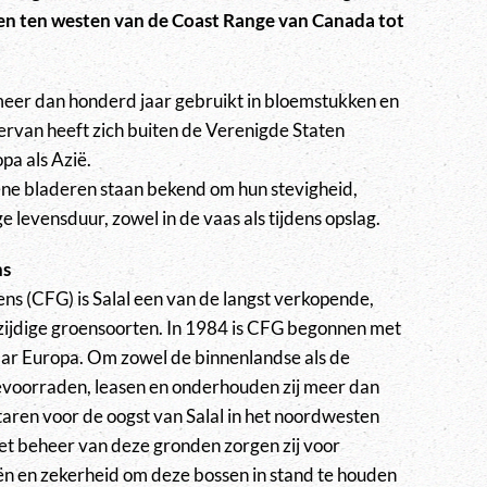
n ten westen van de Coast Range van Canada tot
meer dan honderd jaar gebruikt in bloemstukken en
ervan heeft zich buiten de Verenigde Staten
pa als Azië.
e bladeren staan bekend om hun stevigheid,
 levensduur, zowel in de vaas als tijdens opslag.
ns
ens (CFG) is Salal een van de langst verkopende,
zijdige groensoorten. In 1984 is CFG begonnen met
aar Europa. Om zowel de binnenlandse als de
bevoorraden, leasen en onderhouden zij meer dan
aren voor de oogst van Salal in het noordwesten
 het beheer van deze gronden zorgen zij voor
n en zekerheid om deze bossen in stand te houden