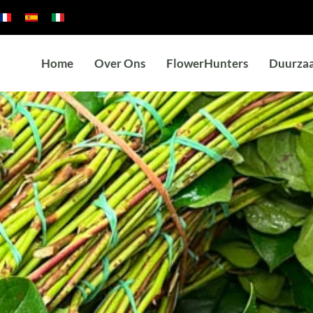
Home
Over Ons
FlowerHunters
Duurza