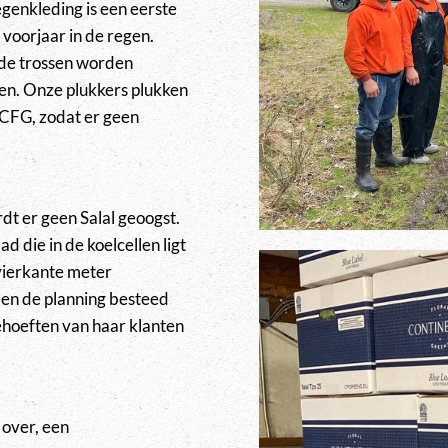
egenkleding is een eerste
 voorjaar in de regen.
n de trossen worden
ken. Onze plukkers plukken
 CFG, zodat er geen
rdt er geen Salal geoogst.
 die in de koelcellen ligt
vierkante meter
 en de planning besteed
hoeften van haar klanten
 over, een