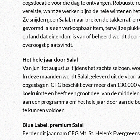
oogstlocatie voor die dag te ontvangen. Robuuste r
vereiste, want ze werken bijna de hele winter en het
Ze snijden geen Salal, maar breken de takken af, e
gevormd, als een verkoopbaar item, terwijl ze pluk
op land dat eigendom is van of beheerd wordt door
overoogst plaatsvindt.
Het hele jaar door Salal
Van juni tot augustus, tijdens het zachte seizoen, wo
In deze maanden wordt Salal geleverd uit de voorraad
opgeslagen. CFG beschikt over meer dan 130.000 
koelruimte en heeft een groot deel van de middelen
aan een programma om het hele jaar door aan de be
te kunnen voldoen.
Blue Label, premium Salal
Eerder dit jaar nam CFG Mt. St. Helen's Evergreens