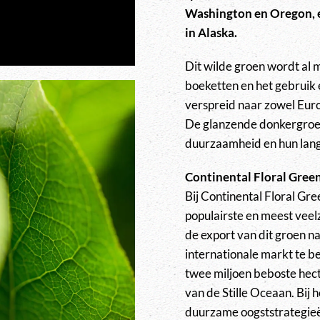
Washington en Oregon, e
in Alaska.
Dit wilde groen wordt al 
boeketten en het gebruik 
verspreid naar zowel Euro
De glanzende donkergroen
duurzaamheid en hun lange
Continental Floral Gree
Bij Continental Floral Gre
populairste en meest veel
de export van dit groen n
internationale markt te 
twee miljoen beboste hect
van de Stille Oceaan. Bij
duurzame oogststrategieë