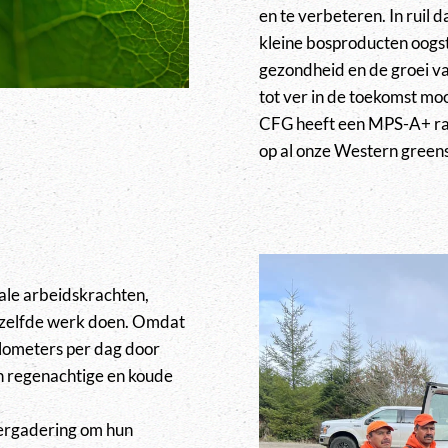
en te verbeteren. In ruil 
kleine bosproducten oogs
gezondheid en de groei v
tot ver in de toekomst mo
CFG heeft een MPS-A+ rat
op al onze Western greens
ale arbeidskrachten,
hetzelfde werk doen. Omdat
kilometers per dag door
in regenachtige en koude
vergadering om hun